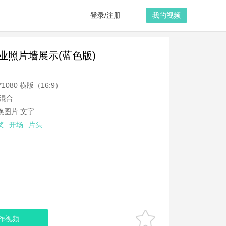
登录/注册
我的视频
业照片墙展示(蓝色版)
*1080
横版（16:9）
混合
换图片 文字
奖
开场
片头
作视频