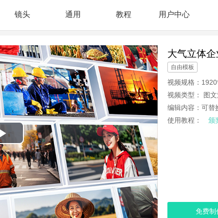
镜头
通用
教程
用户中心
大气立体企
自由模板
视频规格：
1920
视频类型：
图文
编辑内容：
可替
使用教程：
颁
Play
Video
免费制