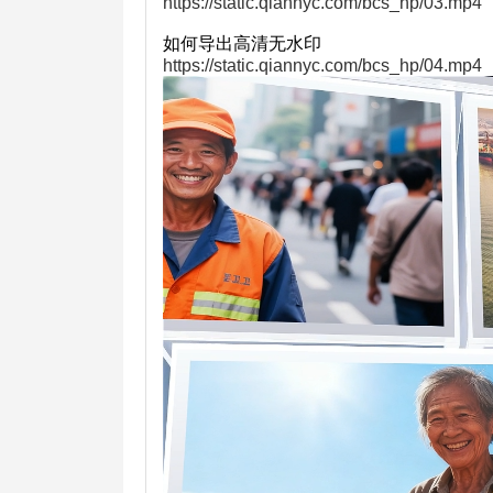
https://static.qiannyc.com/bcs_hp/03.mp4
如何导出高清无水印
https://static.qiannyc.com/bcs_hp/04.mp4